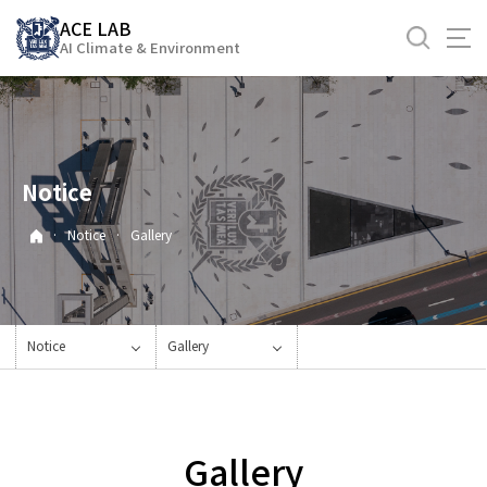
바
ACE LAB
로
AI Climate & Environment
가
기
메
뉴
Notice
·
Notice
·
Gallery
Notice
Gallery
Gallery