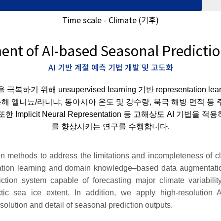
Time scale - Climate (기후)
nt of AI-based Seasonal Predicti
AI 기반 계절 예측 기법 개발 및 고도화
위해 unsupervised learning 기반 representation le
를 통해 엘니뇨/라니냐, 동아시아 온도 및 강수량, 북극 해빙 면적 등
mplicit Neural Representation 등 고해상도 AI 기
를 향상시키는 연구를 수행합니다.
n methods to address the limitations and incompleteness of cl
ation learning and domain knowledge–based data augmentati
ction system capable of forecasting major climate variabil
tic sea ice extent. In addition, we apply high-resolution A
solution and detail of seasonal prediction outputs.