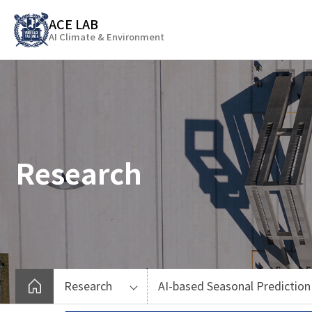
바
ACE LAB
로
AI Climate & Environment
가
기
메
뉴
Research
Research
AI-based Seasonal Predictio