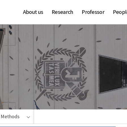
About us
Research
Professor
Peopl
%
66
n Methods