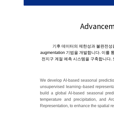
Advanceme
기후 데이터의 제한성과 불완전성을 극복하기 
augmentation 기법을 개발합니다. 이
전지구 계절 예측 시스템을 구축합니다. 또한 I
We develop AI-based seasonal predictio
unsupervised learning–based represent
build a global AI-based seasonal predi
temperature and precipitation, and Arc
Representation, to enhance the spatial re