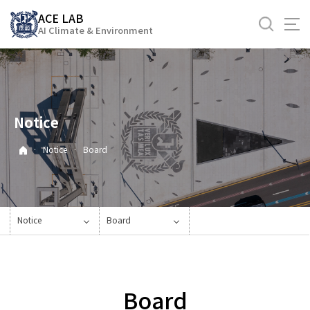
바
ACE LAB
로
AI Climate & Environment
가
기
메
뉴
Notice
·
Notice
·
Board
Notice
Board
Board