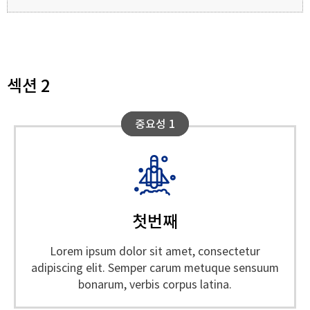
섹션 2
중요성 1
중요성 1
첫번째
Lorem ipsum dolor sit amet, consectetur
adipiscing elit. Semper carum metuque sensuum
bonarum, verbis corpus latina.