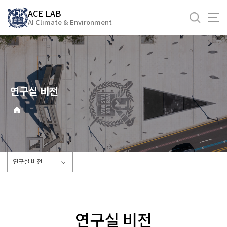
바
ACE LAB
로
AI Climate & Environment
가
기
메
뉴
연구실 비전
연구실 비전
연구실 비전