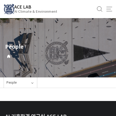
바
ACE LAB
로
AI Climate & Environment
가
기
메
뉴
People
People